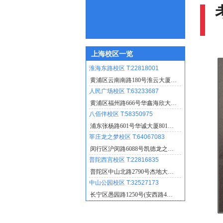
上海校区一览
淮海东路校区 T:22818001
黄浦区云南南路180号淮云大厦…
人民广场校区 T:63233687
黄浦区福州路666号华鑫海欣大…
八佰伴校区 T:58350975
浦东张杨路601号华诚大厦801…
莘庄龙之梦校区 T:64067083
闵行区沪闵路6088号凯德龙之…
普陀西宫校区 T:22816835
普陀区中山北路2790号杰地大…
中山公园校区 T:32527173
长宁区愚园路1250号(安西路4…