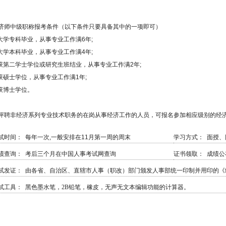
济师中级职称报考条件（以下条件只要具备其中的一项即可）
.大学专科毕业，从事专业工作满6年;
.大学本科毕业，从事专业工作满4年;
.获第二学士学位或研究生班结业，从事专业工作满2年;
.获硕士学位，从事专业工作满1年;
.获博士学位。
评聘非经济系列专业技术职务的在岗从事经济工作的人员，可报名参加相应级别的经
试时间：
每年一次,一般安排在11月第一周的周末
学习方式：
面授、
绩查询：
考后三个月在中国人事考试网查询
证书领取：
成绩公
试发证：
由各省、自治区、直辖市人事（职改）部门颁发人事部统一印制并用印的《
试工具：
黑色墨水笔，2B铅笔，橡皮，无声无文本编辑功能的计算器。