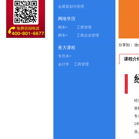
会展策划与管理
网络学历
网本>
工商管理
网专>
工商企业管理
分享到：
微
夜大课程
专升本>
课程介
会计学
工商管理
经
资
专
1
业