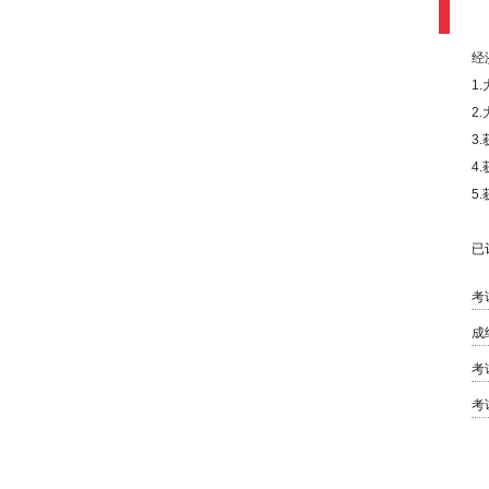
经
1
2
3
4
5
已
考
成
考
考