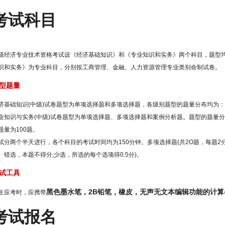
考试科目
级经济专业技术资格考试设《经济基础知识》和《专业知识和实务》两个科目，题型
识和实务》为专业科目，分别按工商管理、金融、人力资源管理专业类别命制试卷。
型题量
济基础知识(中级)试卷题型为单项选择题和多项选择题，各级别题型的题量分布均为：单
业知识与实务(中级)试卷题型为单项选择题、多项选择题和案例分析题。题型的题量分布
题量为100题。
试分两个半天进行，各个科目的考试时间均为150分钟。多项选择题(共2O题，每题2
。错选，本题不得分;少选，所选的每个选项得0.5分)。
试工具
黑色墨水笔，2B铅笔，橡皮，无声无文本编辑功能的计算
生应考时，应携带
考试报名