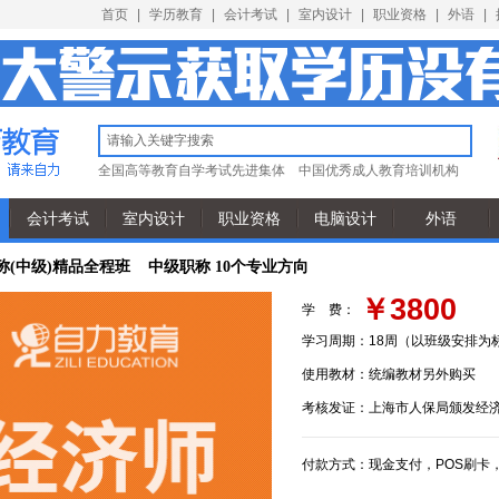
首页
|
学历教育
|
会计考试
|
室内设计
|
职业资格
|
外语
|
全国高等教育自学考试先进集体
中国优秀成人教育培训机构
会计考试
室内设计
职业资格
电脑设计
外语
称(中级)精品全程班 中级职称 10个专业方向
￥3800
学 费：
学习周期：
18周（以班级安排为
使用教材：
统编教材另外购买
考核发证：
上海市人保局颁发经
付款方式：
现金支付，POS刷卡