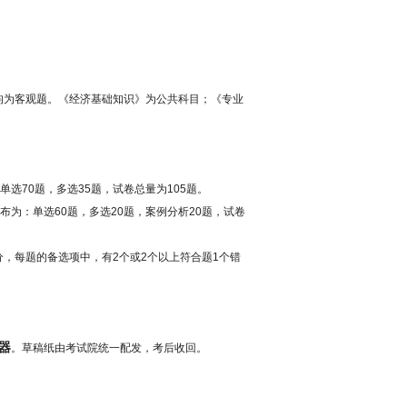
均为客观题。《经济基础知识》为公共科目；《专业
选70题，多选35题，试卷总量为105题。
为：单选60题，多选20题，案例分析20题，试卷
分，每题的备选项中，有2个或2个以上符合题1个错
器
。草稿纸由考试院统一配发，考后收回。