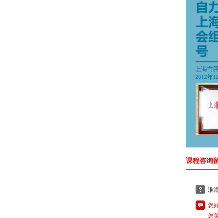
课程咨询留
淮
您
您