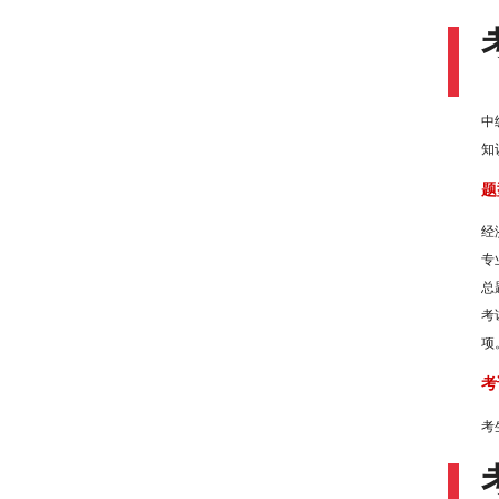
中
知
题
经
专
总
考
项
考
考