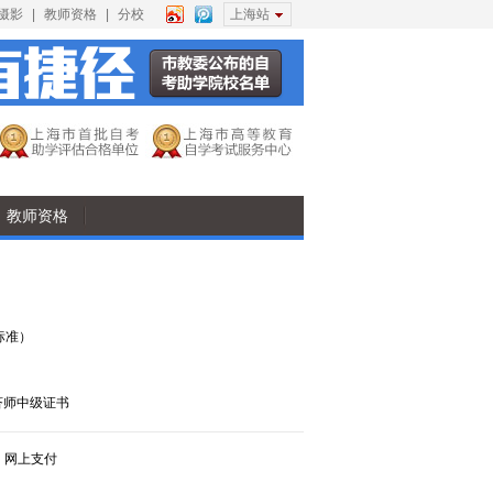
摄影
|
教师资格
|
分校
上海站
教师资格
标准）
济师中级证书
，网上支付