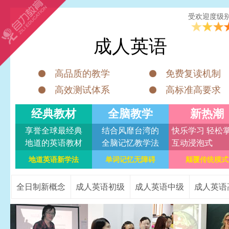
受欢迎度级
成人英语
高品质的教学
免费复读机制
高效测试体系
高标准高要求
经典教材
全脑教学
新热潮
享誉全球最经典
结合风靡台湾的
快乐学习 轻松
地道的英语教材
全脑记忆教学法
互动浸泡式
地道英语新学法
单词记忆无障碍
颠覆传统模式
全日制新概念
成人英语初级
成人英语中级
成人英语