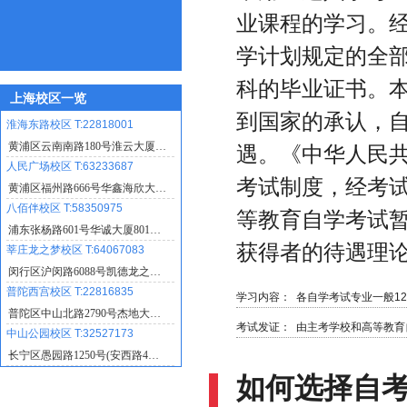
业课程的学习。
学计划规定的全
科的毕业证书。
上海校区一览
到国家的承认，
淮海东路校区 T:22818001
黄浦区云南南路180号淮云大厦…
遇。《中华人民共
人民广场校区 T:63233687
考试制度，经考试
黄浦区福州路666号华鑫海欣大…
八佰伴校区 T:58350975
等教育自学考试暂
浦东张杨路601号华诚大厦801…
获得者的待遇理论
莘庄龙之梦校区 T:64067083
闵行区沪闵路6088号凯德龙之…
普陀西宫校区 T:22816835
学习内容：
各自学考试专业一般12
普陀区中山北路2790号杰地大…
考试发证：
由主考学校和高等教育
中山公园校区 T:32527173
长宁区愚园路1250号(安西路4…
如何选择自