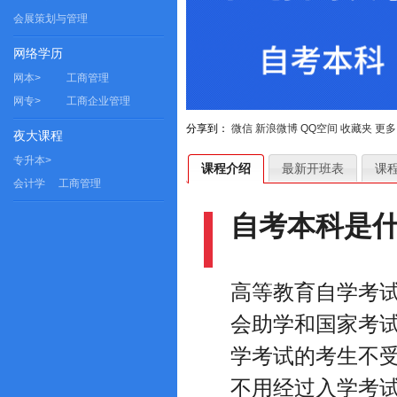
会展策划与管理
网络学历
网本>
工商管理
网专>
工商企业管理
分享到：
微信
新浪微博
QQ空间
收藏夹
更多
夜大课程
专升本>
课程介绍
最新开班表
课
会计学
工商管理
自考本科是
高等教育自学考
会助学和国家考
学考试的考生不
不用经过入学考