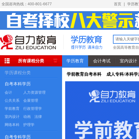
全国咨询热线：400-801-6677
首页
|
学历教
全国高等教育自
所有课程分类
学历教育
会计考试
室内设计
学历课程分类
学前教育自考本科 成人专科/本科学
自考本科学历
会计
人力资源管理
公共关系
会展管理
学前教育
行政管理学
室内设计
动画
法律
网络本科
护理学
自考专科学历