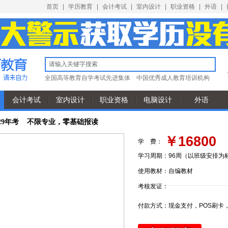
首页
|
学历教育
|
会计考试
|
室内设计
|
职业资格
|
外语
|
全国高等教育自学考试先进集体
中国优秀成人教育培训机构
会计考试
室内设计
职业资格
电脑设计
外语
029年考 不限专业，零基础报读
￥16800
学 费：
学习周期：
96周（以班级安排为
使用教材：
自编教材
考核发证：
付款方式：
现金支付，POS刷卡