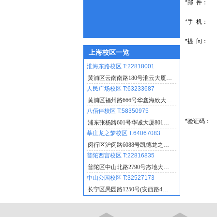
*邮 件：
*手 机：
*提 问：
上海校区一览
淮海东路校区 T:22818001
黄浦区云南南路180号淮云大厦…
人民广场校区 T:63233687
黄浦区福州路666号华鑫海欣大…
八佰伴校区 T:58350975
*验证码：
浦东张杨路601号华诚大厦801…
莘庄龙之梦校区 T:64067083
闵行区沪闵路6088号凯德龙之…
普陀西宫校区 T:22816835
普陀区中山北路2790号杰地大…
中山公园校区 T:32527173
长宁区愚园路1250号(安西路4…