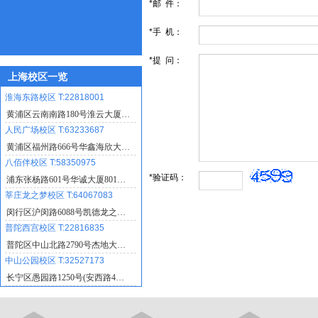
*邮 件：
*手 机：
*提 问：
上海校区一览
淮海东路校区 T:22818001
黄浦区云南南路180号淮云大厦…
人民广场校区 T:63233687
黄浦区福州路666号华鑫海欣大…
八佰伴校区 T:58350975
*验证码：
浦东张杨路601号华诚大厦801…
莘庄龙之梦校区 T:64067083
闵行区沪闵路6088号凯德龙之…
普陀西宫校区 T:22816835
普陀区中山北路2790号杰地大…
中山公园校区 T:32527173
长宁区愚园路1250号(安西路4…