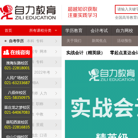
全国高等教育
学历教育
会计考试
自力网校
首页
所有课程分类
关于我们
新闻焦点
活动预告
自考学历
本科 专科
网络学院
高起专 网本
实战会计（精英级） 零起点直达会
夜大开大
本科 专科
全日制专升本
2022年考
硕士研究生
MBA
职业资格
经济师 人力
会计资格
考证 职称
教师资格
幼教 中教
设计资格
平面 景观
英语日语
新概念 口语