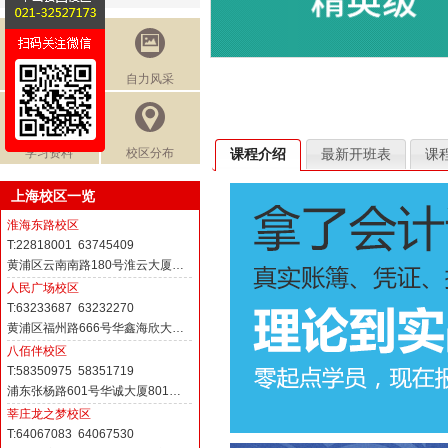
免费讲座
自力风采
学习资料
校区分布
课程介绍
最新开班表
课
上海校区一览
淮海东路校区
T:22818001 63745409
黄浦区云南南路180号淮云大厦…
人民广场校区
T:63233687 63232270
黄浦区福州路666号华鑫海欣大…
八佰伴校区
T:58350975 58351719
浦东张杨路601号华诚大厦801…
莘庄龙之梦校区
T:64067083 64067530