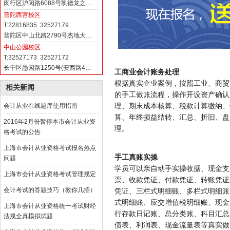
闵行区沪闵路6088号凯德龙之…
普陀西宫校区
T:22816835 32527179
普陀区中山北路2790号杰地大…
中山公园校区
T:32527173 32527172
长宁区愚园路1250号(安西路4…
工商业会计账务处理
根据真实企业案例，按照工业、商贸
相关新闻
的手工做账流程，操作开设资产确认
理、期末成本核算、税款计算缴纳、
会计从业在线题库使用指南
算、年终损益结转、汇总、折旧、盘
2016年2月份暂停本市会计从业资
理。
格考试的公告
上海市会计从业资格考试报名热点
手工真账实操
问题
学员可以亲自动手实操收据、现金支
上海市会计从业资格考试管理规定
票、收款凭证、付款凭证、转账凭证
会计考试的答题技巧（教你几招）
凭证、三栏式明细账、多栏式明细账
式明细账、应交增值税明细账、现金
上海市会计从业资格统一考试财经
行存款日记账、总分类账、科目汇总
法规全真模拟试题
债表、利润表、现金流量表等真实做