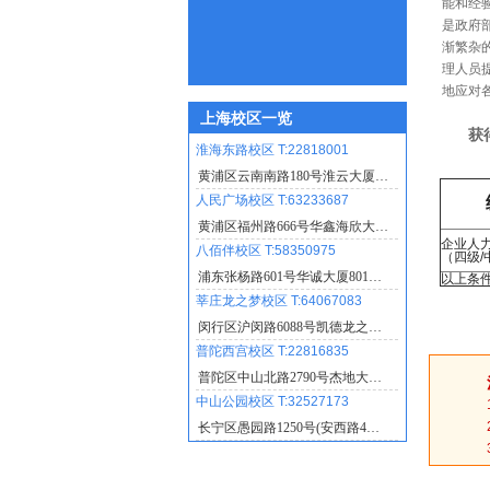
能和经
是政府
渐繁杂
理人员
地应对
上海校区一览
获
淮海东路校区 T:22818001
黄浦区云南南路180号淮云大厦…
人民广场校区 T:63233687
黄浦区福州路666号华鑫海欣大…
企业人
八佰伴校区 T:58350975
（四级/
浦东张杨路601号华诚大厦801…
以上条
莘庄龙之梦校区 T:64067083
闵行区沪闵路6088号凯德龙之…
普陀西宫校区 T:22816835
普陀区中山北路2790号杰地大…
中山公园校区 T:32527173
长宁区愚园路1250号(安西路4…