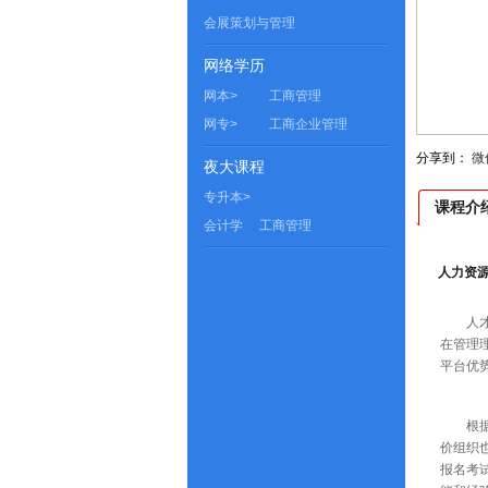
会展策划与管理
网络学历
网本>
工商管理
网专>
工商企业管理
分享到：
微
夜大课程
专升本>
课程介
会计学
工商管理
人力资源
人
在管理
平台优
根
价组织
报名考