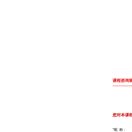
课程咨询留
您对本课
*昵 称：