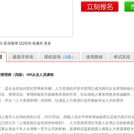
信
新浪微博
QQ空间
收藏夹
更多
绍
最新开班表
课程咨询
（0条）
使用教材
考试安排
管理师（四级） HR从业人员课程
才，是企业在知识世纪竞争的关键。人力资源的开发与管理已成为现代企业管理的核心
理念、管理活动、管理职能等方面都有本质的不同，它比传统人事管理更具有战略性、
势，开办《人力资源管理》培训班，以满足人力资源行业对紧缺专业人才的需求。
据上海市人社局此前的公告，2021年起，技能人员水平评价将由政府认定改为实行社会
也已经公示《上海首批社会培训评价组织》。人力资源管理
证书是人社局公示的机构是
试要认准这个市人社局唯一官方认可的机构，该课程还是延续原人保部人力资源课程大