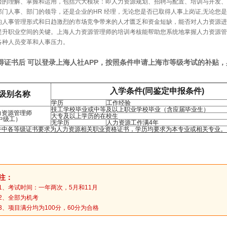
验的理解、掌握和运用，包括六大模块：即人力资源规划、招聘与配置、培训与开发、
部门人事、部门的领导，还是企业的HR 经理，无论您是否已取得人事上岗证,无论您
的人事管理形式和日趋激烈的市场竞争带来的人才匮乏和资金短缺，能否对人力资源进
提升职业空间的关键。上海人力资源管理师的培训考核能帮助您系统地掌握人力资源管
各种人员变革和人事压力。
得证书后 可以登录上海人社APP，按照条件申请上海市等级考试的补贴
入学条件(同鉴定申报条件)
级别名称
学历
工作经验
技工学校毕业或中等及以上职业学校毕业（含应届毕业生）
力资源管理师
大专及以上学历的在校生
中级工）
无学历
人力资源工作满4年
件中各等级证书要求为人力资源相关职业资格证书，学历均要求为本专业或相关专业。
注：
1、考试时间：一年两次，5月和11月
2、全部为机考
3、项目满分均为100分，60分为合格