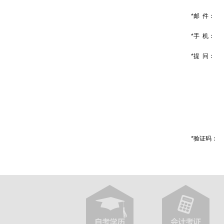
*邮 件：
*手 机：
*提 问：
*验证码：