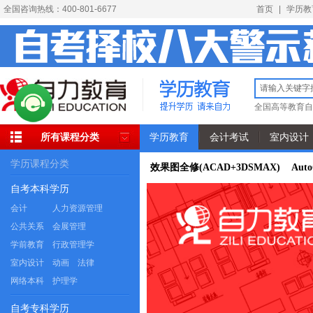
全国咨询热线：400-801-6677
首页
|
学历教
全国高等教育自
所有课程分类
学历教育
会计考试
室内设计
学历课程分类
效果图全修(ACAD+3DSMAX) Aut
自考本科学历
会计
人力资源管理
公共关系
会展管理
学前教育
行政管理学
室内设计
动画
法律
网络本科
护理学
自考专科学历