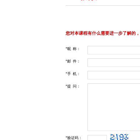
您对本课程有什么需要进一步了解的，
*昵 称：
*邮 件：
*手 机：
*提 问：
*验证码：