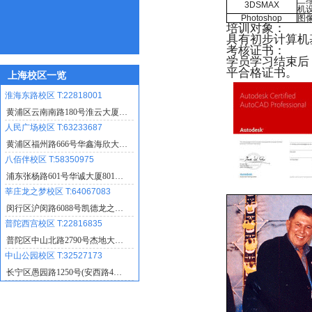
二
3DSMAX
机
Photoshop
图
培训对象：
具有初步计算机
考核证书：
学员学习结束后，
平合格证书。
上海校区一览
淮海东路校区 T:22818001
黄浦区云南南路180号淮云大厦…
人民广场校区 T:63233687
黄浦区福州路666号华鑫海欣大…
八佰伴校区 T:58350975
浦东张杨路601号华诚大厦801…
莘庄龙之梦校区 T:64067083
闵行区沪闵路6088号凯德龙之…
普陀西宫校区 T:22816835
普陀区中山北路2790号杰地大…
中山公园校区 T:32527173
长宁区愚园路1250号(安西路4…