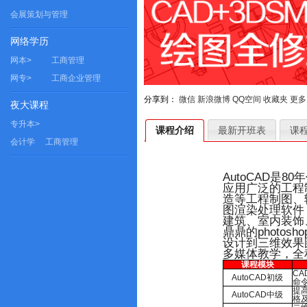
会展策划与管理
网络学历
网本>
工商管理
网专>
工商企业管理
分享到：
微信
新浪微博
QQ空间
收藏夹
更多
夜大课程
专升本>
课程介绍
最新开班表
课
会计学
工商管理
AutoCAD是
应用广泛的工程
造等工程制图、
图渲染处理软件
建筑、室内装饰
鼎鼎的photo
设计到三维效果
多媒体教学，全
课程模块
C
AutoCAD初级
命
提
AutoCAD中级
格