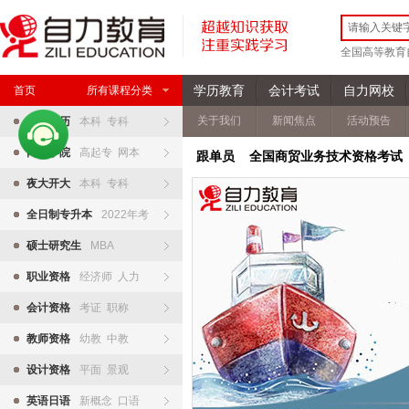
全国高等教育
学历教育
会计考试
自力网校
首页
所有课程分类
关于我们
新闻焦点
活动预告
自考学历
本科 专科
网络学院
高起专 网本
跟单员 全国商贸业务技术资格考试
夜大开大
本科 专科
全日制专升本
2022年考
硕士研究生
MBA
职业资格
经济师 人力
会计资格
考证 职称
教师资格
幼教 中教
设计资格
平面 景观
英语日语
新概念 口语