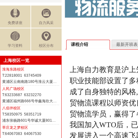
免费讲座
自力风采
课程介绍
最新开班表
学习资料
校区分布
上海校区一览
上海自力教育是沪上
淮海东路校区
T:22818001 63745409
职业技能部设置了多
黄浦区云南南路180号淮云大厦…
人民广场校区
成了自身独特的风格
T:63233687 63232270
贸物流课程以师资优
黄浦区福州路666号华鑫海欣大…
八佰伴校区
贸物流学员，赢得了
T:58350975 58351719
浦东张杨路601号华诚大厦801…
我国加入
WTO
后，
莘庄龙之梦校区
发展进入一个高速飞
T:64067083 64067530