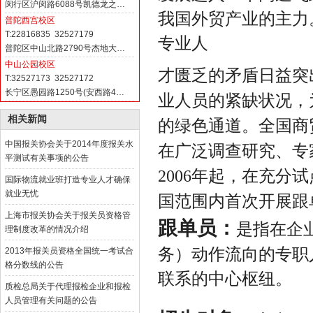
闵行区沪闵路6088号凯德龙之…
我国外贸产业的主力
普陀西宫校区
T:22816835 32527179
专业人
普陀区中山北路2790号杰地大…
中山公园校区
才匮乏的矛盾日益突
T:32527173 32527172
长宁区愚园路1250号(安西路4…
业人员的紧缺状况，
相关新闻
的绿色通道。全国商
中国报关协会关于2014年度报关水
在广泛调查研究、专
平测试有关事项的公告
2006
年起，在充分试
国际物流就业班打造专业人才确保
就业无忧
国范围内首次开展跟
上海市报关协会关于报关员资格管
跟单员：
是指在企
理制度改革的情况介绍
务）动作流向的专职
2013年报关员资格全国统一考试合
格分数线的公告
联系的中心枢纽。
质检总局关于代理报检企业和报检
人员管理有关问题的公告